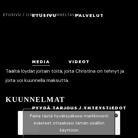
ETUSIVU
PALVELUT
ETUSIVU
/
ILMAISTA KUUNNELTAVAA
MEDIA
VIDEOT
Täältä löydät joitain töitä, joita Christina on tehnyt ja
joita voi kuunnella maksutta.
KUUNNELMAT
PYYDÄ TARJOUS / YHTEYSTIEDOT
Paina tästä hyväksyäksesi markkinointi
evästeet ottaaksesi tämän sisällön
käyttöön