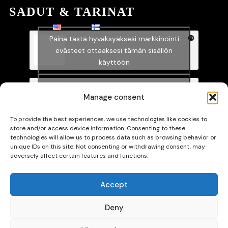
SADUT & TARINAT
Paina tästä hyväksyäksesi markkinointi
evästeet ottaaksesi tämän sisällön
käyttöön
Paina tästä hyväksyäksesi markkinointi
Manage consent
evästeet ottaaksesi tämän sisällön
käyttöön
To provide the best experiences, we use technologies like cookies to
store and/or access device information. Consenting to these
technologies will allow us to process data such as browsing behavior or
unique IDs on this site. Not consenting or withdrawing consent, may
adversely affect certain features and functions.
Paina tästä hyväksyäksesi markkinointi
evästeet ottaaksesi tämän sisällön
Accept
käyttöön
Deny