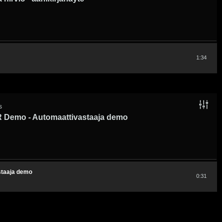
1:34
s
R Demo - Automaattivastaaja demo
staaja demo
0:31