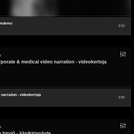
nosdemo
0:52
s
porate & medical video narration - videokertoja
 narration - videokertoja
0:55
s
 hirviö - äänikirjanäyte