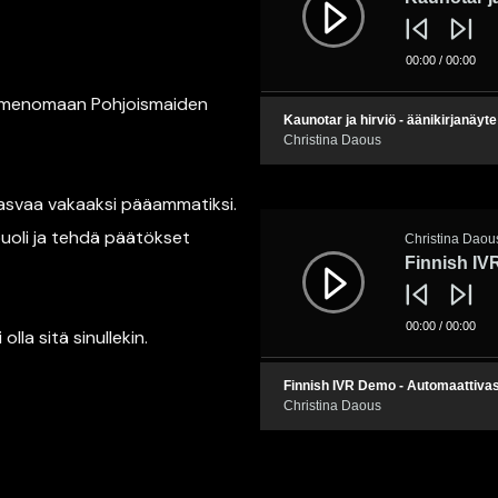
00:00
/
00:00
 nimenomaan Pohjoismaiden
Kaunotar ja hirviö - äänikirjanäyte
Christina Daous
 kasvaa vakaaksi pääammatiksi.
Äänitoistin
puoli ja tehdä päätökset
Christina Daou
Finnish IV
00:00
/
00:00
la sitä sinullekin.
Finnish IVR Demo - Automaattiva
Christina Daous