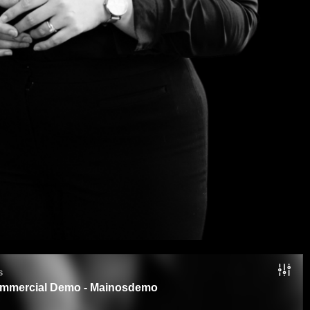
s
ommercial Demo - Mainosdemo