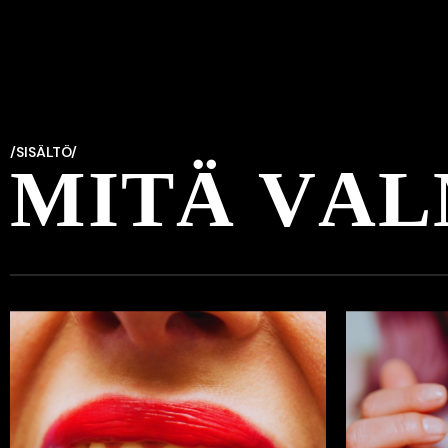
/SISÄLTÖ/
M
I
T
Ä
V
A
L