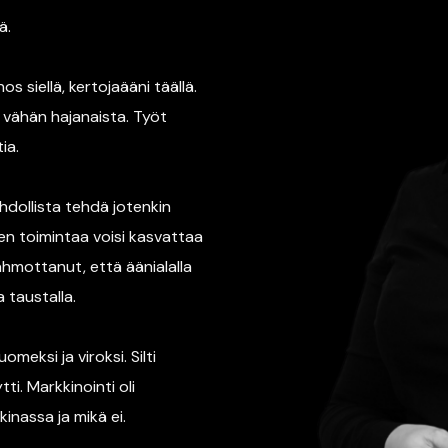
ä.
s siellä, kertojaääni täällä.
li vähän hajanaista. Työt
ia.
hdollista tehdä jotenkin
ten toimintaa voisi kasvattaa
ahmottanut, että äänialalla
 taustalla.
omeksi ja viroksi. Silti
ti. Markkinointi oli
inassa ja mikä ei.