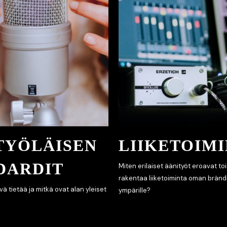
TYÖLÄISEN
LIIKETOIM
DARDIT
Miten erilaiset äänityöt eroavat to
rakentaa liiketoiminta oman bränd
ä tietää ja mitkä ovat alan yleiset
ympärille?