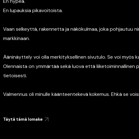
En hypeä.
En lupauksia pikavoitoista.
Vaan selkeyttä, rakennetta ja näkökulmaa, joka pohjautuu
markkinaan.
Ääninäyttely voi olla merkityksellinen sivutulo. Se voi myös
Olennaista on ymmärtää sekä luova että liiketoiminnallinen 
tietoisesti.
Valmennus oli minulle käänteentekevä kokemus. Ehkä se voisi ol
Täytä tämä lomake