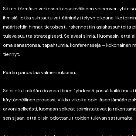
Sitten törmäsin verkossa kansainväliseen voiceover-yhteisö
ihmisiä, jotka suhtautuivat ääninäyttelyyn oikeana liiketoimint
määriteltiin hinnat tietoisesti, rakennettiin asiakassuhteita pi
tulevaisuutta strategisesti. Se avasi silmiä. Huomasin, että 
oma sanastonsa, tapahtumia, konferensseja – kokonainen ma
tiennyt.
Päätin panostaa valmennukseen.
Se ei ollut mikään dramaattinen “yhdessä yössä kaikki muut
käytännöllinen prosessi. Viikko viikolta opin jäsentämään p
arvoni selkeästi, luomaan selkeät toimintatavat ja rakentam
sen sijaan, että olisin odottanut töiden tulevan sattumalta.