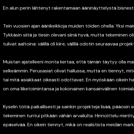
En alun perin lähtenyt rakentamaan ääninäyttelystä bisnest
Tein vuosien ajan äänikeikkoja muiden töiden ohella. Yksi maino
Tykkäsin siitä ja tiesin olevani siinä hyvä, mutta tekeminen o
tulivat aaltoina: välillä oli kiire, välillä odotin seuraavaa projekt
Muistan ajatelleeni monta kertaa, että tämän täytyy olla ma
selkeämmin. Perusasiat olivat hallussa, mutta en tiennyt, mi
tai mitä asiakkaat oikeasti odottavat. En myöskään oikein h
on oma liiketoimintansa ja kokonainen kansainvälinen toimiala
Kyselin töitä paikallisesti ja sainkin projekteja lisää, pääosin su
tekeminen tuntui pitkään vähän arvailulta. Hinnoittelu mietityt
epäselvää. En oikein tiennyt, mikä on realistista meidän markk