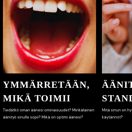
YMMÄRRETÄÄN,
ÄÄNI
MIKÄ TOIMII
STAN
Tiedätkö oman äänesi ominaisuudet? Minkälainen
Mitä sinun on hyv
äänityö sinulle sopii? Mikä on optimi äänesi?
käytännöt?