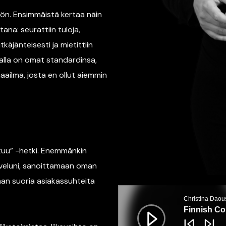
ön. Ensimmäistä kertaa näin
ana: seurattiin tuloja,
tkäjänteisesti ja mietittiin
alalla on omat standardinsa,
ailma, josta en ollut aiemmin
tuu” -hetki. Enemmänkin
alveluni, sanoittamaan oman
aan suoria asiakassuhteita
Äänitoistin
Christina Daou
Finnish C