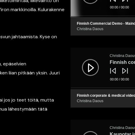
iketoimintaa, liikevaihto on
00:00
/
00:00
on markkinoilla. Kulurakenne
Finnish Commercial Demo - Mai
Christina Daous
asvun jahtaamista. Kyse on
Äänitoistin
Christina Daou
Finnish cor
n, epäselvien
en liian pitkään yksin. Juuri
00:00
/
00:00
Finnish corporate & medical video
i jos jo teet töitä, mutta
Christina Daous
sinua lähestymään tätä
Äänitoistin
Christina Daou
Kaunotar ja