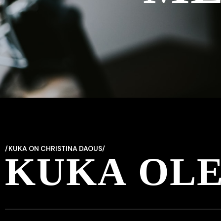
/KUKA ON CHRISTINA DAOUS/
K
U
K
A
O
L