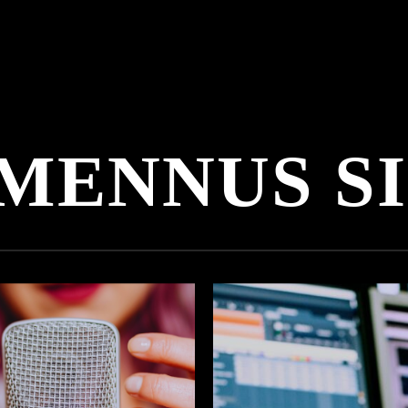
M
E
N
N
U
S
S
I