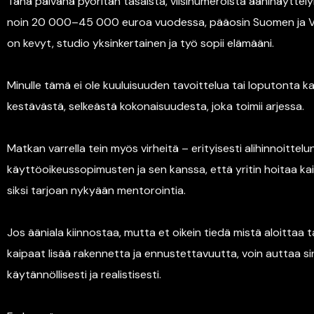
Tänä päivänä pyöritän tasaista, viisinumeroista ääninäyttelyli
noin 20 000–45 000 euroa vuodessa, pääosin Suomen ja Vir
on kevyt, studio yksinkertainen ja työ sopii elämääni.
Minulle tämä ei ole kuuluisuuden tavoittelua tai loputonta k
kestävästä, selkeästä kokonaisuudesta, joka toimii arjessa.
Matkan varrella tein myös virheitä – erityisesti alihinnoittelu
käyttöoikeussopimusten ja sen kanssa, että yritin hoitaa kaik
siksi tarjoan nykyään mentorointia.
Jos ääniala kiinnostaa, mutta et oikein tiedä mistä aloittaa ta
kaipaat lisää rakennetta ja ennustettavuutta, voin auttaa 
käytännöllisesti ja realistisesti.