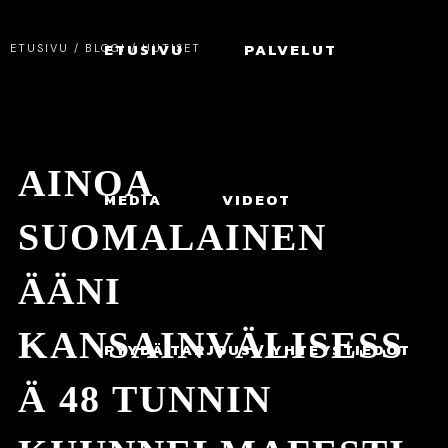
ETUSIVU
PALVELUT
ETUSIVU
/
BLOGI
/
UUTISET
AINOA
MEDIA
VIDEOT
SUOMALAINEN
ÄÄNI
KANSAINVÄLISESS
PYYDÄ TARJOUS / YHTEYSTIEDOT
Ä 48 TUNNIN